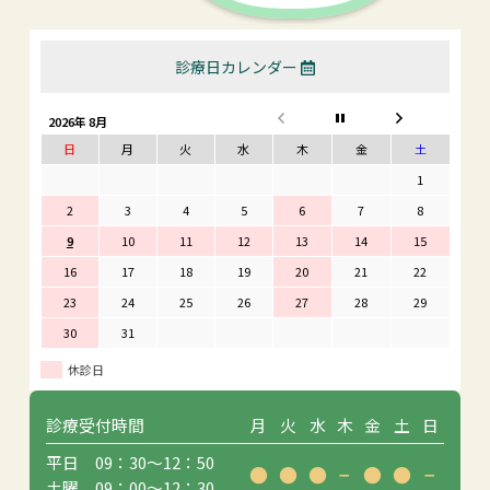
診療日カレンダー
2026年 8月
日
月
火
水
木
金
土
1
2
3
4
5
6
7
8
9
10
11
12
13
14
15
16
17
18
19
20
21
22
23
24
25
26
27
28
29
30
31
休診日
診療受付時間
月
火
水
木
金
土
日
平日 09：30〜12：50
●
●
●
−
●
●
−
土曜 09：00〜12：30