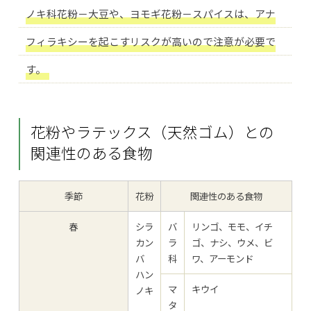
ノキ科花粉－大豆や、ヨモギ花粉－スパイスは、アナ
フィラキシーを起こすリスクが高いので注意が必要で
す。
花粉やラテックス（天然ゴム）との
関連性のある食物
季節
花粉
関連性のある食物
春
シラ
バ
リンゴ、モモ、イチ
カン
ラ
ゴ、ナシ、ウメ、ビ
バ
科
ワ、アーモンド
ハン
マ
キウイ
ノキ
タ