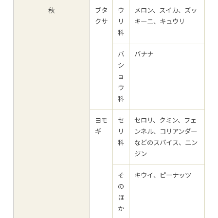
秋
ブタ
ウ
メロン、スイカ、ズッ
クサ
リ
キーニ、キュウリ
科
バ
バナナ
シ
ョ
ウ
科
ヨモ
セ
セロリ、クミン、フェ
ギ
リ
ンネル、コリアンダー
科
などのスパイス、ニン
ジン
そ
キウイ、ピーナッツ
の
ほ
か