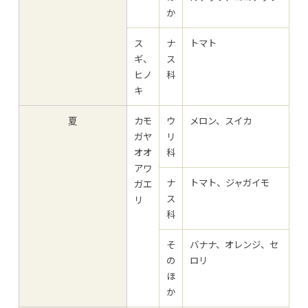
か
ス
ナ
トマト
ギ、
ス
ヒノ
科
キ
夏
カモ
ウ
メロン、スイカ
ガヤ
リ
オオ
科
アワ
ナ
トマト、ジャガイモ
ガエ
ス
リ
科
そ
バナナ、オレンジ、セ
の
ロリ
ほ
か