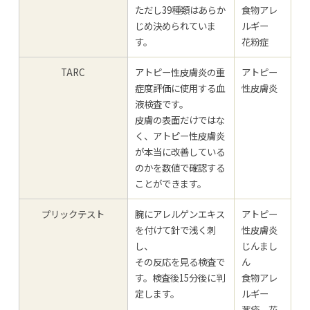
ただし39種類はあらか
食物アレ
じめ決められていま
ルギー
す。
花粉症
TARC
アトピー性皮膚炎の重
アトピー
症度評価に使用する血
性皮膚炎
液検査です。
皮膚の表面だけではな
く、アトピー性皮膚炎
が本当に改善している
のかを数値で確認する
ことができます。
プリックテスト
腕にアレルゲンエキス
アトピー
を付けて針で浅く刺
性皮膚炎
し、
じんまし
その反応を見る検査で
ん
す。検査後15分後に判
食物アレ
定します。
ルギー
薬疹、花