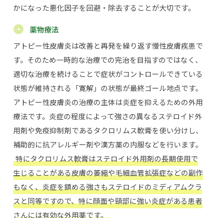
かになった悪化因子を回避・除去することが大切です。
薬物療法
アトピー性皮膚炎は改善と再発を繰り返す慢性皮膚疾患で
す。そのため一時的な治療での完治を目指すのではなく、
適切な治療を続けることで症状がコントロールできている
状態が維持される「寛解」の状態が最終ゴール地点です。
アトピー性皮膚炎の治療の主体は炎症を抑えるための外用
療法です。炎症の程度によって強さの異なるステロイド外
用剤や免疫抑制剤であるタクロリムス軟膏を使い分けし、
補助的に抗アレルギー剤や漢方薬の内服などを行います。
特にタクロリムス軟膏はステロイド外用剤の長期使用で
生じることがある皮膚の萎縮や毛細血管拡張症などの副作
もなく、炎症を鎮める強さもステロイドのミディアムクラ
スと同等ですので、特に顔面や頸部に強い炎症がある患者
さんには有効な外用薬です。