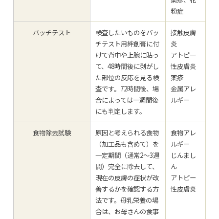
粉症
パッチテスト
検査したいものをパッ
接触皮膚
チテスト用絆創膏に付
炎
けて背中や上腕に貼っ
アトピー
て、48時間後に剥がし
性皮膚炎
た部位の反応を見る検
薬疹
査です。72時間後、場
金属アレ
合によっては一週間後
ルギー
にも判定します。
食物除去試験
原因と考えられる食物
食物アレ
（加工品も含めて）を
ルギー
一定期間（通常2〜3週
じんまし
間）完全に除去して、
ん
現在の皮膚の症状が改
アトピー
善するかを確認する方
性皮膚炎
法です。母乳栄養の場
合は、お母さんの食事