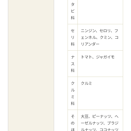
タ
ビ
科
セ
ニンジン、セロリ、フ
リ
ェンネル、クミン、コ
科
リアンダー
ナ
トマト、ジャガイモ
ス
科
ク
クルミ
ル
ミ
科
そ
大豆、ピーナッツ、へ
の
ーゼルナッツ、ブラジ
ほ
ルナッツ、ココナッツ